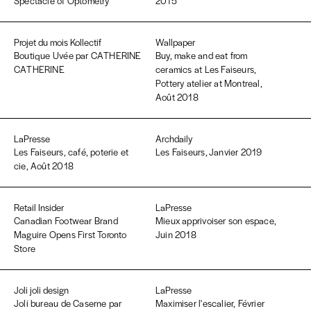
Spectacle of Optometry
2015
Projet du mois Kollectif
Wallpaper
Boutique Uvée par CATHERINE
Buy, make and eat from
CATHERINE
ceramics at Les Faiseurs,
Pottery atelier at Montreal,
Août 2018
LaPresse
Archdaily
Les Faiseurs, café, poterie et
Les Faiseurs, Janvier 2019
cie, Août 2018
Retail Insider
LaPresse
Canadian Footwear Brand
Mieux apprivoiser son espace,
Maguire Opens First Toronto
Juin 2018
Store
Joli joli design
LaPresse
Joli bureau de Caserne par
Maximiser l'escalier, Février