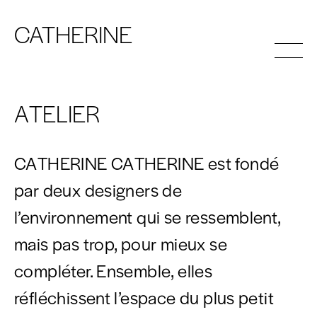
A
T
HERINE
C
C
A
A
T
T
HERINE
HERINE
A
T
HERINE
C
A
T
HERINE
C
A
T
HERINE
INDEX
ATELIER
ATELIER
CONTACT
EN
CATHERINE CATHERINE est fondé
FR
par deux designers de
l’environnement qui se ressemblent,
mais pas trop, pour mieux se
compléter. Ensemble, elles
réfléchissent l’espace du plus petit