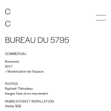
C
C
A
A
T
T
HERINE
HERINE
C
C
A
A
T
T
HERINE
HERINE
INDEX
BUREAU DU 5795
ATELIER
CONTACT
COMMERCIAL
EN
FR
Rosemont
2017
+ Maximisation de l’espace
PHOTOS
Raphaël Thibodeau
Images fixes et en mouvement
FABRICATION ET INSTALLATION
Atelier BGE