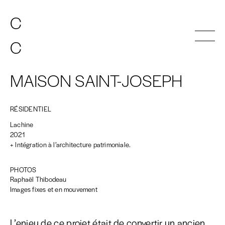
C
C
A
A
T
T
HERINE
HERINE
C
C
A
A
T
T
HERINE
HERINE
INDEX
MAISON SAINT-JOSEPH
ATELIER
CONTACT
RÉSIDENTIEL
EN
FR
Lachine
2021
+ Intégration à l’architecture patrimoniale.
PHOTOS
Raphaël Thibodeau
Images fixes et en mouvement
L’enjeu de ce projet était de convertir un ancien