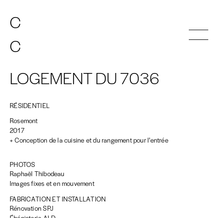
C
C
A
A
T
T
HERINE
HERINE
C
C
A
A
T
T
HERINE
HERINE
INDEX
LOGEMENT DU 7036
ATELIER
CONTACT
RÉSIDENTIEL
EN
FR
Rosemont
2017
+ Conception de la cuisine et du rangement pour l’entrée
PHOTOS
Raphaël Thibodeau
Images fixes et en mouvement
FABRICATION ET INSTALLATION
Rénovation SPJ
Ébénisterie ALD